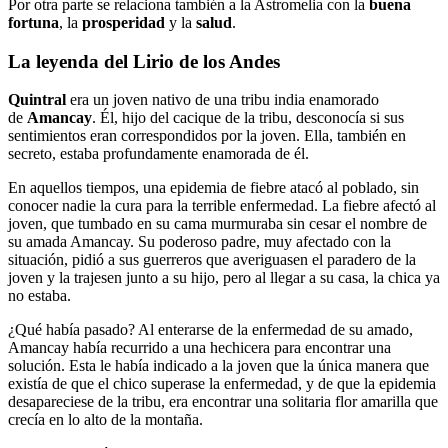
Por otra parte se relaciona también a la Astromelia con la
buena
fortuna
, la
prosperidad
y la
salud
.
La leyenda del Lirio de los Andes
Quintral
era un joven nativo de una tribu india enamorado
de
Amancay
. Él, hijo del cacique de la tribu, desconocía si sus
sentimientos eran correspondidos por la joven. Ella, también en
secreto, estaba profundamente enamorada de él.
En aquellos tiempos, una epidemia de fiebre atacó al poblado, sin
conocer nadie la cura para la terrible enfermedad. La fiebre afectó al
joven, que tumbado en su cama murmuraba sin cesar el nombre de
su amada Amancay. Su poderoso padre, muy afectado con la
situación, pidió a sus guerreros que averiguasen el paradero de la
joven y la trajesen junto a su hijo, pero al llegar a su casa, la chica ya
no estaba.
¿Qué había pasado? Al enterarse de la enfermedad de su amado,
Amancay había recurrido a una hechicera para encontrar una
solución. Esta le había indicado a la joven que la única manera que
existía de que el chico superase la enfermedad, y de que la epidemia
desapareciese de la tribu, era encontrar una solitaria flor amarilla que
crecía en lo alto de la montaña.