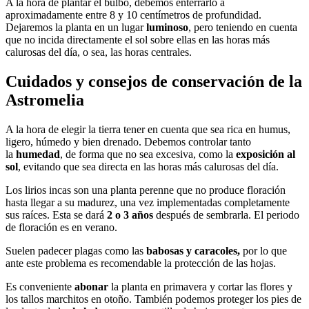
A la hora de plantar el bulbo, debemos enterrarlo a
aproximadamente entre 8 y 10 centímetros de profundidad.
Dejaremos la planta en un lugar
luminoso
, pero teniendo en cuenta
que no incida directamente el sol sobre ellas en las horas más
calurosas del día, o sea, las horas centrales.
Cuidados y consejos de conservación de la
Astromelia
A la hora de elegir la tierra tener en cuenta que sea rica en humus,
ligero, húmedo y bien drenado. Debemos controlar tanto
la
humedad
, de forma que no sea excesiva, como la
exposición al
sol
, evitando que sea directa en las horas más calurosas del día.
Los lirios incas son una planta perenne que no produce floración
hasta llegar a su madurez, una vez implementadas completamente
sus raíces. Esta se dará
2 o 3 años
después de sembrarla. El periodo
de floración es en verano.
Suelen padecer plagas como las
babosas y caracoles,
por lo que
ante este problema es recomendable la protección de las hojas.
Es conveniente
abonar
la planta en primavera y cortar las flores y
los tallos marchitos en otoño. También podemos proteger los pies de