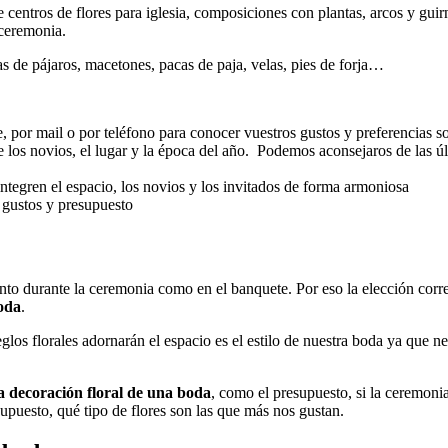
 centros de flores para iglesia, composiciones con plantas, arcos y guir
 ceremonia.
 de pájaros, macetones, pacas de paja, velas, pies de forja…
por mail o por teléfono para conocer vuestros gustos y preferencias s
de los novios, el lugar y la época del año. Podemos aconsejaros de las úl
integren el espacio, los novios y los invitados de forma armoniosa
 gustos y presupuesto
tanto durante la ceremonia como en el banquete. Por eso la elección cor
oda
.
glos florales adornarán el espacio es el estilo de nuestra boda ya que n
la decoración floral de una boda
, como el presupuesto, si la ceremonia 
supuesto, qué tipo de flores son las que más nos gustan.