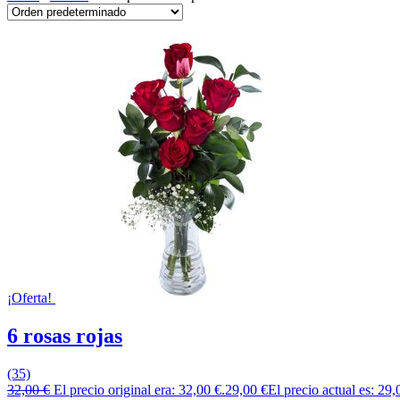
¡Oferta!
6 rosas rojas
(35)
32,00
€
El precio original era: 32,00 €.
29,00
€
El precio actual es: 29,