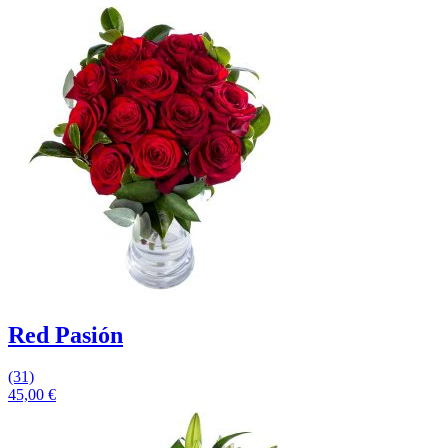
Red Pasión
(31)
45,00
€