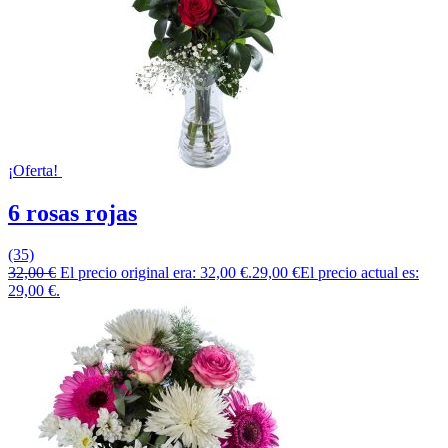
¡Oferta!
6 rosas rojas
(35)
32,00
€
El precio original era: 32,00 €.
29,00
€
El precio actual es:
29,00 €.