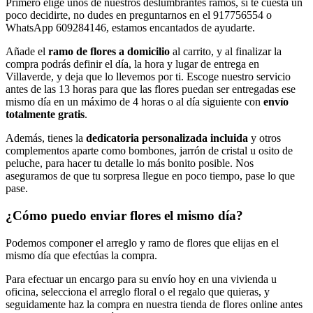
Primero elige unos de nuestros deslumbrantes ramos, si te cuesta un
poco decidirte, no dudes en preguntarnos en el 917756554 o
WhatsApp 609284146, estamos encantados de ayudarte.
Añade el
ramo de flores a domicilio
al carrito, y al finalizar la
compra podrás definir el día, la hora y lugar de entrega en
Villaverde, y deja que lo llevemos por ti. Escoge nuestro servicio
antes de las 13 horas para que las flores puedan ser entregadas ese
mismo día en un máximo de 4 horas o al día siguiente con
envío
totalmente gratis
.
Además, tienes la
dedicatoria personalizada incluida
y otros
complementos aparte como bombones, jarrón de cristal u osito de
peluche, para hacer tu detalle lo más bonito posible. Nos
aseguramos de que tu sorpresa llegue en poco tiempo, pase lo que
pase.
¿Cómo puedo enviar flores el mismo día?
Podemos componer el arreglo y ramo de flores que elijas en el
mismo día que efectúas la compra.
Para efectuar un encargo para su envío hoy en una vivienda u
oficina, selecciona el arreglo floral o el regalo que quieras, y
seguidamente haz la compra en nuestra tienda de flores online antes