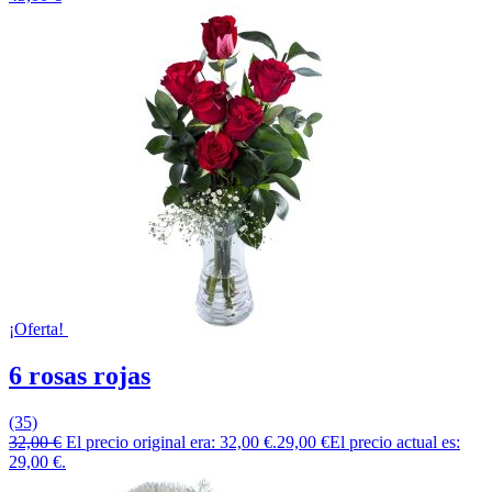
¡Oferta!
6 rosas rojas
(35)
32,00
€
El precio original era: 32,00 €.
29,00
€
El precio actual es:
29,00 €.