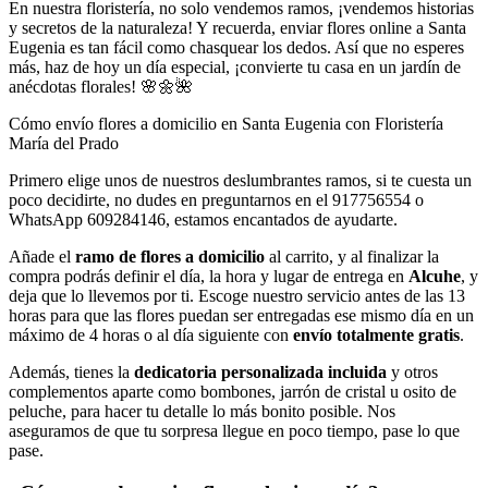
En nuestra floristería, no solo vendemos ramos, ¡vendemos historias
y secretos de la naturaleza! Y recuerda, enviar flores online a Santa
Eugenia es tan fácil como chasquear los dedos. Así que no esperes
más, haz de hoy un día especial, ¡convierte tu casa en un jardín de
anécdotas florales! 🌸🌼🌺
Cómo envío flores a domicilio en Santa Eugenia con Floristería
María del Prado
Primero elige unos de nuestros deslumbrantes ramos, si te cuesta un
poco decidirte, no dudes en preguntarnos en el 917756554 o
WhatsApp 609284146, estamos encantados de ayudarte.
Añade el
ramo de flores a domicilio
al carrito, y al finalizar la
compra podrás definir el día, la hora y lugar de entrega en
Alcuhe
, y
deja que lo llevemos por ti. Escoge nuestro servicio antes de las 13
horas para que las flores puedan ser entregadas ese mismo día en un
máximo de 4 horas o al día siguiente con
envío totalmente gratis
.
Además, tienes la
dedicatoria personalizada incluida
y otros
complementos aparte como bombones, jarrón de cristal u osito de
peluche, para hacer tu detalle lo más bonito posible. Nos
aseguramos de que tu sorpresa llegue en poco tiempo, pase lo que
pase.