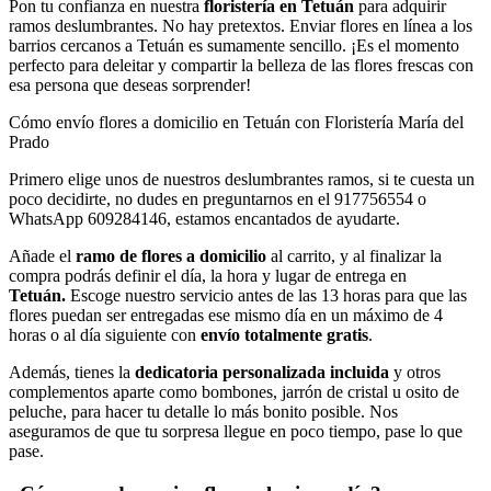
Pon tu confianza en nuestra
floristería en Tetuán
para adquirir
ramos deslumbrantes. No hay pretextos. Enviar flores en línea a los
barrios cercanos a Tetuán es sumamente sencillo. ¡Es el momento
perfecto para deleitar y compartir la belleza de las flores frescas con
esa persona que deseas sorprender!
Cómo envío flores a domicilio en Tetuán con Floristería María del
Prado
Primero elige unos de nuestros deslumbrantes ramos, si te cuesta un
poco decidirte, no dudes en preguntarnos en el 917756554 o
WhatsApp 609284146, estamos encantados de ayudarte.
Añade el
ramo de flores a domicilio
al carrito, y al finalizar la
compra podrás definir el día, la hora y lugar de entrega en
Tetuán.
Escoge nuestro servicio antes de las 13 horas para que las
flores puedan ser entregadas ese mismo día en un máximo de 4
horas o al día siguiente con
envío totalmente gratis
.
Además, tienes la
dedicatoria personalizada incluida
y otros
complementos aparte como bombones, jarrón de cristal u osito de
peluche, para hacer tu detalle lo más bonito posible. Nos
aseguramos de que tu sorpresa llegue en poco tiempo, pase lo que
pase.