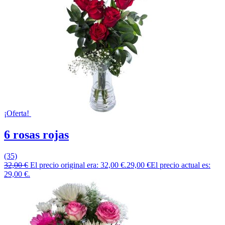
¡Oferta!
6 rosas rojas
(35)
32,00
€
El precio original era: 32,00 €.
29,00
€
El precio actual es:
29,00 €.