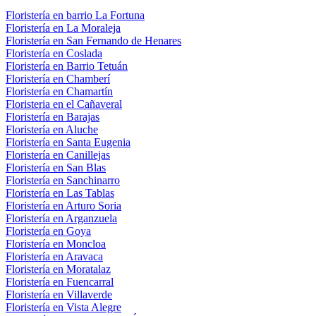
Floristería en barrio La Fortuna
Floristería en La Moraleja
Floristería en San Fernando de Henares
Floristería en Coslada
Floristería en Barrio Tetuán
Floristería en Chamberí
Floristería en Chamartín
Floristeria en el Cañaveral
Floristería en Barajas
Floristería en Aluche
Floristería en Santa Eugenia
Floristería en Canillejas
Floristería en San Blas
Floristería en Sanchinarro
Floristería en Las Tablas
Floristería en Arturo Soria
Floristería en Arganzuela
Floristería en Goya
Floristería en Moncloa
Floristería en Aravaca
Floristería en Moratalaz
Floristería en Fuencarral
Floristería en Villaverde
Floristería en Vista Alegre