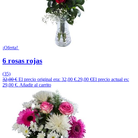
¡Oferta!
6 rosas rojas
(35)
32,00
€
El precio original era: 32,00 €.
29,00
€
El precio actual es:
29,00 €.
Añadir al carrito