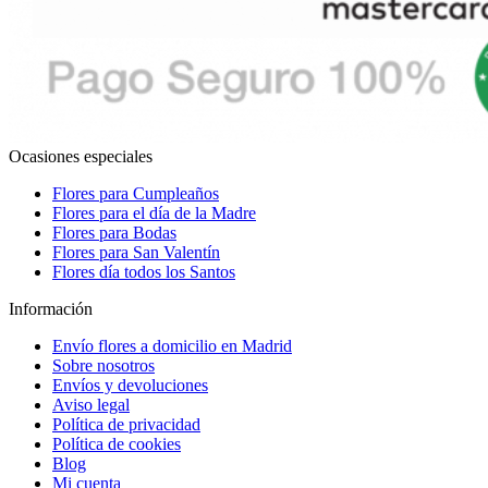
Ocasiones especiales
Flores para Cumpleaños
Flores para el día de la Madre
Flores para Bodas
Flores para San Valentín
Flores día todos los Santos
Información
Envío flores a domicilio en Madrid
Sobre nosotros
Envíos y devoluciones
Aviso legal
Política de privacidad
Política de cookies
Blog
Mi cuenta