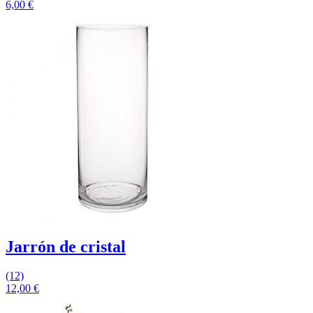
6,00
€
Jarrón de cristal
(12)
12,00
€