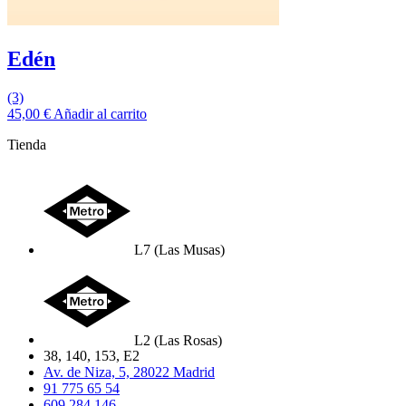
Edén
(3)
45,00
€
Añadir al carrito
Tienda
L7 (Las Musas)
L2 (Las Rosas)
38, 140, 153, E2
Av. de Niza, 5, 28022 Madrid
91 775 65 54
609 284 146