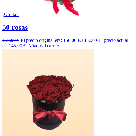
¡Oferta!
50 rosas
150,00
€
El precio original era: 150,00 €.
145,00
€
El precio actual
es: 145,00 €.
Añadir al carrito