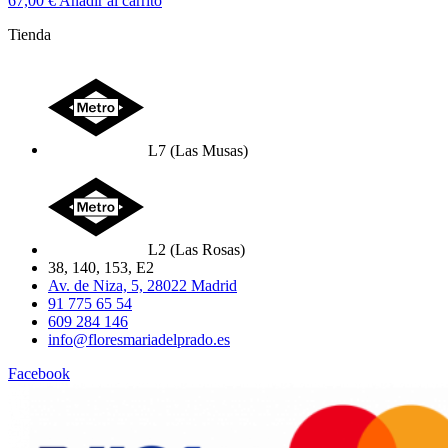
67,00
€
Añadir al carrito
Tienda
L7 (Las Musas)
L2 (Las Rosas)
38, 140, 153, E2
Av. de Niza, 5, 28022 Madrid
91 775 65 54
609 284 146
info@floresmariadelprado.es
Facebook